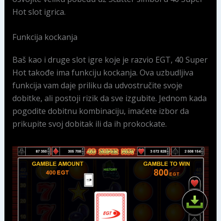
Hot slot igrica.
Funkcija kockanja
Baš kao i druge slot igre koje je razvio EGT, 40 Super
Hot takođe ima funkciju kockanja. Ova uzbudljiva
funkcija vam daje priliku da udvostručite svoje
dobitke, ali postoji rizik da sve izgubite. Jednom kada
pogodite dobitnu kombinaciju, imaćete izbor da
prikupite svoj dobitak ili da ih prokockate.