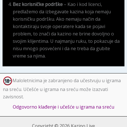
Bez korisničke podrške
– Kao i kod licenci,
predlažemo da izbegavate kazina koja nemaju
korisničku podršku. Ako nemaju način da
kontaktiraju svoje operatere kada se pojavi
problem, to znači da kazino ne brine dovoljno o ​​
svojim klijentima. U najmanju ruku, to pokazuje da
nisu mnogo posvećeni i da ne treba da gubite
vreme sa njima.
Maloletnicima je zabranjeno da učestvuju u igrama
na sreću. Učešće u igrama na sreću može izazvati
zavisnost.
Odgovorno klađenje i učešće u igrama na sreću
Copyright © 2026 Kazino Live