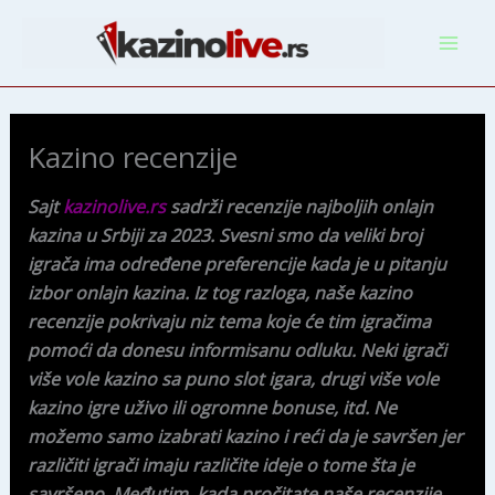
Skip
to
Mai
content
Men
Kazino recenzije
Sajt
kazinolive.rs
sadrži recenzije najboljih onlajn
kazina u Srbiji za 2023. Svesni smo da veliki broj
igrača ima određene preferencije kada je u pitanju
izbor onlajn kazina. Iz tog razloga, naše kazino
recenzije pokrivaju niz tema koje će tim igračima
pomoći da donesu informisanu odluku. Neki igrači
više vole kazino sa puno slot igara, drugi više vole
kazino igre uživo ili ogromne bonuse, itd. Ne
možemo samo izabrati kazino i reći da je savršen jer
različiti igrači imaju različite ideje o tome šta je
savršeno. Međutim, kada pročitate naše recenzije,