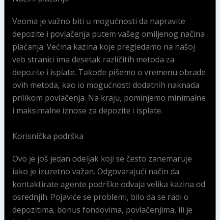
Veoma je važno biti u mogućnosti da napravite
depozite i povlačenja putem vašeg omiljenog načina
plaćanja. Većina kazina koje pregledamo na našoj
veb stranici ima desetak različitih metoda za
depozite i isplate. Takođe pišemo o vremenu obrade
ovih metoda, kao io mogućnosti dodatnih naknada
prilikom povlačenja. Na kraju, pominjemo minimalne
i maksimalne iznose za depozite i isplate.
Korisnička podrška
Ovo je još jedan odeljak koji se često zanemaruje
iako je izuzetno važan. Odgovarajući način da
kontaktirate agente podrške odvaja velika kazina od
osrednjih. Pojaviće se problemi, bilo da se radi o
depozitima, bonus fondovima, povlačenjima, ili je