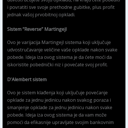
i povratiti sve svoje prethodne gubitke, plus profit
jednak vašoj prvobitnoj opkladi.
Sistem “Reverse” Martingejl
Ovo je varijacija Martingejl sistema koji uključuje
udvostručavanje veličine vaše opklade nakon svake
pobede. Ideja iza ovog sistema je da ćete moći da
iskoristite pobednički niz i povećate svoj profit.
D'Alembert sistem
Ovo je sistem klađenja koji uključuje povećanje
opklade za jednu jedinicu nakon svakog poraza i
smanjenje opklade za jednu jedinicu nakon svake
pobede. Ideja iza ovog sistema je da vam može
pomoći da efikasnije upravljate svojim bankovnim