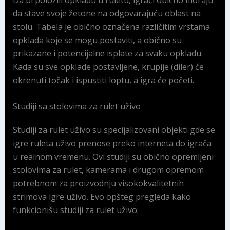
da stave svoje žetone na odgovarajuću oblast na
stolu. Tabela je obično označena različitim vrstama
opklada koje se mogu postaviti, a obično su
prikazane i potencijalne isplate za svaku opkladu.
Kada su sve opklade postavljene, krupije (diler) će
okrenuti točak i ispustiti loptu, a igra će početi.
Studiji sa stolovima za rulet uživo
Studiji za rulet uživo su specijalizovani objekti gde se
igre ruleta uživo prenose preko interneta do igrača
u realnom vremenu. Ovi studiji su obično opremljeni
stolovima za rulet, kamerama i drugom opremom
potrebnom za proizvodnju visokokvalitetnih
strimova igre uživo. Evo opšteg pregleda kako
funkcionišu studiji za rulet uživo: