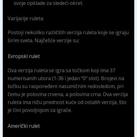
svoje opklade za sledeći okret.
Varijacije ruleta
Postoji nekoliko različitih verzija ruleta koje se igraju
širim sveta. Najčešće verzije su:
Evropski rulet
Ova verzija ruleta se igra sa točkom koji ima 37
numerisanih utora (1-36 i jedan “0” slot). Brojevi na
točku su raspoređeni nasumičnim redosledom, pri
čemu je polovina crvena, a polovina crna. Ova verzija
ruleta ima nižu prednost kuće od ostalih verzija, što
je čini povoljnijom za igrače.
Američki rulet