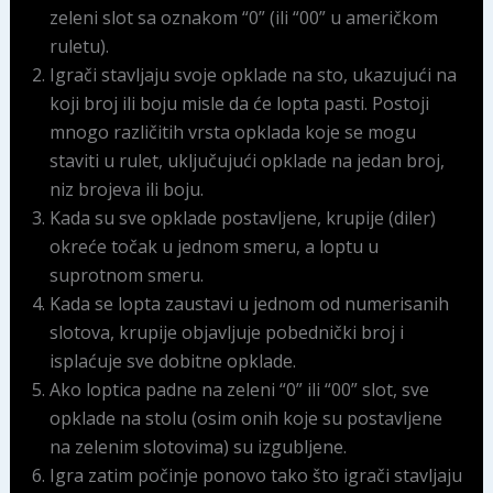
zeleni slot sa oznakom “0” (ili “00” u američkom
ruletu).
Igrači stavljaju svoje opklade na sto, ukazujući na
koji broj ili boju misle da će lopta pasti. Postoji
mnogo različitih vrsta opklada koje se mogu
staviti u rulet, uključujući opklade na jedan broj,
niz brojeva ili boju.
Kada su sve opklade postavljene, krupije (diler)
okreće točak u jednom smeru, a loptu u
suprotnom smeru.
Kada se lopta zaustavi u jednom od numerisanih
slotova, krupije objavljuje pobednički broj i
isplaćuje sve dobitne opklade.
Ako loptica padne na zeleni “0” ili “00” slot, sve
opklade na stolu (osim onih koje su postavljene
na zelenim slotovima) su izgubljene.
Igra zatim počinje ponovo tako što igrači stavljaju