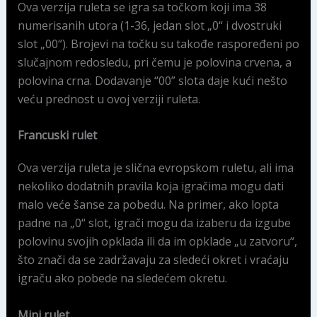
Ova verzija ruleta se igra sa točkom koji ima 38
numerisanih utora (1-36, jedan slot „0“ i dvostruki
slot „00“). Brojevi na točku su takođe raspoređeni po
slučajnom redosledu, pri čemu je polovina crvena, a
polovina crna. Dodavanje “00” slota daje kući nešto
veću prednost u ovoj verziji ruleta.
Francuski rulet
Ova verzija ruleta je slična evropskom ruletu, ali ima
nekoliko dodatnih pravila koja igračima mogu dati
malo veće šanse za pobedu. Na primer, ako lopta
padne na „0“ slot, igrači mogu da izaberu da izgube
polovinu svojih opklada ili da im opklade „u zatvoru“,
što znači da se zadržavaju za sledeći okret i vraćaju
igraču ako pobede na sledećem okretu.
Mini rulet