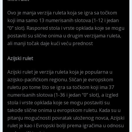
Ovo je manja verzija ruleta koja se igra sa točkom
koji ima samo 13 numerisanih slotova (1-12 i jedan
“0” slot). Raspored stola i vrste opklada koje se mogu
postaviti su slične onima u drugim verzijama ruleta,
ali manji točak daje kući veću prednost
Azijski rulet
Azijski rulet je verzija ruleta koja je popularna u
azijsko-pacifičkom regionu. Sličan je evropskom
ruletu po tome što se igra sa točkom koji ima 37
numerisanih slotova (1-36 i jedan “0” slot), a izgled
stola i vrste opklada koje se mogu postaviti su
takođe slične onima u evropskom ruletu. Kada su u
pitanju mogućnosti povratak uloženog novca, Azijski
rulet je kao i Evropski bolji prema igračima u odnosu