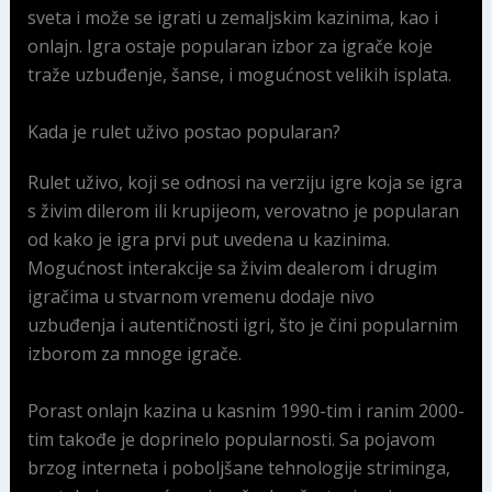
sveta i može se igrati u zemaljskim kazinima, kao i
onlajn. Igra ostaje popularan izbor za igrače koje
traže uzbuđenje, šanse, i mogućnost velikih isplata.
Kada je rulet uživo postao popularan?
Rulet uživo, koji se odnosi na verziju igre koja se igra
s živim dilerom ili krupijeom, verovatno je popularan
od kako je igra prvi put uvedena u kazinima.
Mogućnost interakcije sa živim dealerom i drugim
igračima u stvarnom vremenu dodaje nivo
uzbuđenja i autentičnosti igri, što je čini popularnim
izborom za mnoge igrače.
Porast onlajn kazina u kasnim 1990-tim i ranim 2000-
tim takođe je doprinelo popularnosti. Sa pojavom
brzog interneta i poboljšane tehnologije striminga,