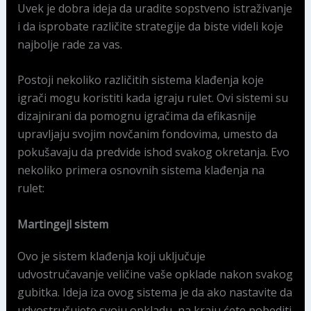
Uvek je dobra ideja da uradite sopstveno istraživanje
i da isprobate različite strategije da biste videli koje
najbolje rade za vas.
Postoji nekoliko različitih sistema klađenja koje
igrači mogu koristiti kada igraju rulet. Ovi sistemi su
dizajnirani da pomognu igračima da efikasnije
upravljaju svojim novčanim fondovima, umesto da
pokušavaju da predvide ishod svakog okretanja. Evo
nekoliko primera osnovnih sistema klađenja na
rulet:
Martingejl sistem
Ovo je sistem klađenja koji uključuje
udvostručavanje veličine vaše opklade nakon svakog
gubitka. Ideja iza ovog sistema je da ako nastavite da
udvostručujete svoju opkladu, na kraju ćete pobediti