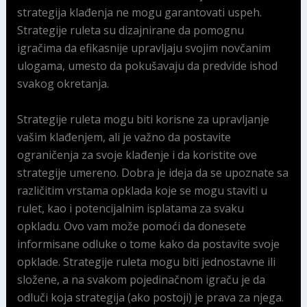
strategija klađenja ne mogu garantovati uspeh.
Strategije ruleta su dizajnirane da pomognu
igračima da efikasnije upravljaju svojim novčanim
ulogama, umesto da pokušavaju da predvide ishod
svakog okretanja.
Strategije ruleta mogu biti korisne za upravljanje
vašim klađenjem, ali je važno da postavite
ograničenja za svoje klađenje i da koristite ove
strategije umereno. Dobra je ideja da se upoznate sa
različitim vrstama opklada koje se mogu staviti u
rulet, kao i potencijalnim isplatama za svaku
opkladu. Ovo vam može pomoći da donesete
informisane odluke o tome kako da postavite svoje
opklade. Strategije ruleta mogu biti jednostavne ili
složene, a na svakom pojedinačnom igraču je da
odluči koja strategija (ako postoji) je prava za njega.