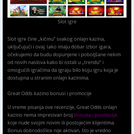
Slot igre
Slot igre čine „kičmu“ svakog onlajn kazina,
uključujući i ovaj. Iako imaju dobar izbor igara,
očekujemo da budu dopunjene i poboljšane nekim
od novih naslova kako bi ostali u „trendu“ i
omogućili igračima da igraju bilo koju igru koja je
dostupna u stranim onlajn kazinima.
Great Odds kazino bonusi i promocije
U vreme pisanja ove recenzije, Great Odds onlajn
kazino nema impresivan broj
bonusa i promocija
koje nude svojim novim ili postojećim klijentima.
Bonus dobrodošlice nije aktivan, što je vredno