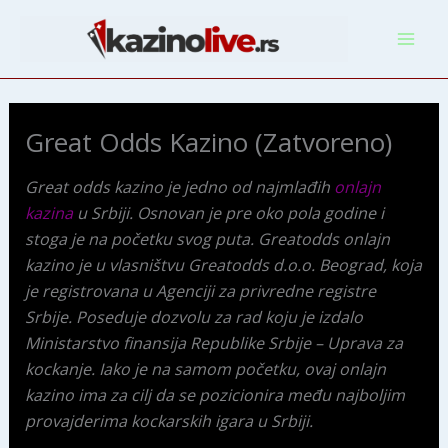
Skip
to
Mai
content
Men
Great Odds Kazino (Zatvoreno)
Great odds kazino je jedno od najmlađih
onlajn
kazina
u Srbiji. Osnovan je pre oko pola godine i
stoga je na početku svog puta. Greatodds onlajn
kazino je u vlasništvu Greatodds d.o.o. Beograd, koja
je registrovana u Agenciji za privredne registre
Srbije. Poseduje dozvolu za rad koju je izdalo
Ministarstvo finansija Republike Srbije – Uprava za
kockanje. Iako je na samom početku, ovaj onlajn
kazino ima za cilj da se pozicionira među najboljim
provajderima kockarskih igara u Srbiji.