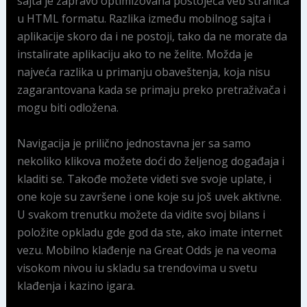
sajta je zapravo optimizovana postojeća veb stranica
u HTML formatu. Razlika između mobilnog sajta i
aplikacije skoro da i ne postoji, tako da ne morate da
instalirate aplikaciju ako to ne želite. Možda je
najveća razlika u primanju obaveštenja, koja nisu
zagarantovana kada se primaju preko pretraživača i
mogu biti odložena.
Navigacija je prilično jednostavna jer sa samo
nekoliko klikova možete doći do željenog događaja i
kladiti se. Takođe možete videti sve svoje uplate, i
one koje su završene i one koje su još uvek aktivne.
U svakom trenutku možete da vidite svoj bilans i
položite opkladu gde god da ste, ako imate internet
vezu. Mobilno klađenje na Great Odds je na veoma
visokom nivou iu skladu sa trendovima u svetu
klađenja i kazino igara.