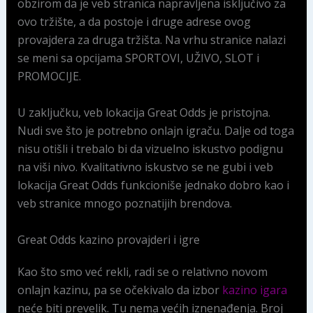
obzirom da je veb stranica napravljena isključivo za
ovo tržište, a da postoje i druge adrese ovog
provajdera za druga tržišta. Na vrhu stranice nalazi
se meni sa opcijama SPORTOVI, UŽIVO, SLOT i
PROMOCIJE.
U zaključku, veb lokacija Great Odds je pristojna.
Nudi sve što je potrebno onlajn igraču. Dalje od toga
nisu otišli ​​i trebalo bi da vizuelno iskustvo podignu
na viši nivo. Kvalitativno iskustvo se ne gubi i veb
lokacija Great Odds funkcioniše jednako dobro kao i
veb stranice mnogo poznatijih brendova.
Great Odds kazino provajderi i igre
Kao što smo već rekli, radi se o relativno novom
onlajn kazinu, pa se očekivalo da izbor
kazino igara
neće biti prevelik. Tu nema većih iznenađenja. Broj