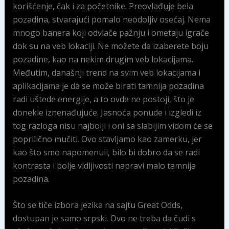
korišćenje, čak i za početnike. Preovlađuje bela
pozadina, stvarajući pomalo neodoljiv osećaj. Nema
mnogo banera koji odvlače pažnju i ometaju igrače
dok su na veb lokaciji. Ne možete da izaberete boju
pozadine, kao na nekim drugim veb lokacijama.
Međutim, današnji trend na svim veb lokacijama i
aplikacijama je da se može birati tamnija pozadina
radi uštede energije, a to ovde ne postoji, što je
donekle iznenađujuće. Jasnoća ponude i izgledi iz
tog razloga nisu najbolji i oni sa slabijim vidom će se
poprilično mučiti. Ovo stavljamo kao zamerku, jer
kao što smo napomenuli, bilo bi dobro da se radi
kontrasta i bolje vidljivosti napravi malo tamnija
pozadina.
Što se tiče izbora jezika na sajtu Great Odds,
dostupan je samo srpski. Ovo ne treba da čudi s