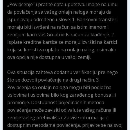
„Povlačenje“ i pratite data uputstva. Imajte na umu
da povlačenja sa vašeg onlajn naloga moraju da
ispunjavaju određene uslove: 1. Bankovni transferi
moraju biti izvršeni na račun sa istim imenom i
zemljom kao i vaš Greatodds račun za klađenje. 2.
Isplate kreditne kartice se moraju izvršiti na kartici
koja se koristi za uplatu na onlajn nalog, osim ako
ova opcija nije dostupna u vašoj zemlji.
Ova situacija zahteva dodatnu verifikaciju pre nego
što se dozvoli povlačenje na drugi način. 3.
Povlačenja sa onlajn naloga mogu biti podložna
uslovima i uslovima bilo kog zarađenog bonusa ili
promocije. Dostupnost pojedinačnih metoda
povlačenja može zavisiti od valute vašeg računa ili
zemlje vašeg prebivališta. Za više informacija o
dostupnim metodama povlačenja, prijavite se na svoj