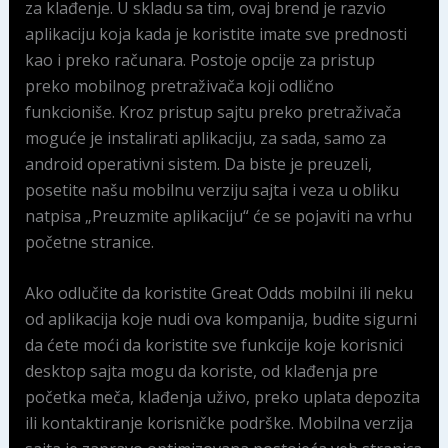
za klađenje. U skladu sa tim, ovaj brend je razvio
aplikaciju koja kada je koristite imate sve prednosti
kao i preko računara. Postoje opcije za pristup
preko mobilnog pretraživača koji odlično
funkcioniše. Kroz pristup sajtu preko pretraživača
moguće je instalirati aplikaciju, za sada, samo za
android operativni sistem. Da biste je preuzeli,
posetite našu mobilnu verziju sajta i veza u obliku
natpisa „Preuzmite aplikaciju“ će se pojaviti na vrhu
početne stranice.
Ako odlučite da koristite Great Odds mobilni ili neku
od aplikacija koje nudi ova kompanija, budite sigurni
da ćete moći da koristite sve funkcije koje korisnici
desktop sajta mogu da koriste, od klađenja pre
početka meča, klađenja uživo, preko uplata depozita
ili kontaktiranje korisničke podrške. Mobilna verzija