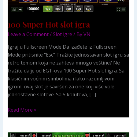
100 Super Hot slot igra
Leave a Comment
/
Slot igre
/ By
VN
Igraj u Fullscreen Mode Da izađete iz Fullscreen
Mode pritisnite “Esc” Tražite jednostavan slot igru sa
retro temom koja ne zahteva mnogo veštine? Ne
tražite dalje od EGT-ova 100 Super Hot slot igra. Sa
klasičnim voćnim simbolima i lako razumljivom
igrom, ovaj slot je savršen za one koji više vole
jednostavne slotove. Sa 5 kolutova, […]
100
Read More »
Super
Hot
slot