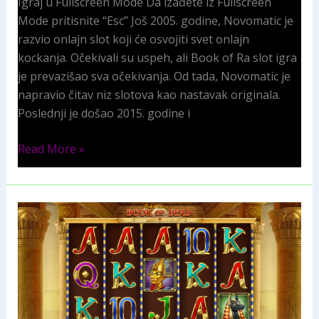
Igraj u Fullscreen Mode Da izađete iz Fullscreen
Mode pritisnite “Esc” Još 2005. godine, Novomatic je
razvio onlajn slot koji će osvojiti svet onlajn
kockanja. Očekivali su uspeh, ali Book of Ra slot igra
je prevazišao sva očekivanja. Od tada, Novomatic je
napravio čitav niz slotova kao nastavak originala.
Poslednji je došao 2015. godine i
Book
Read More »
of
Ra
slot
igra