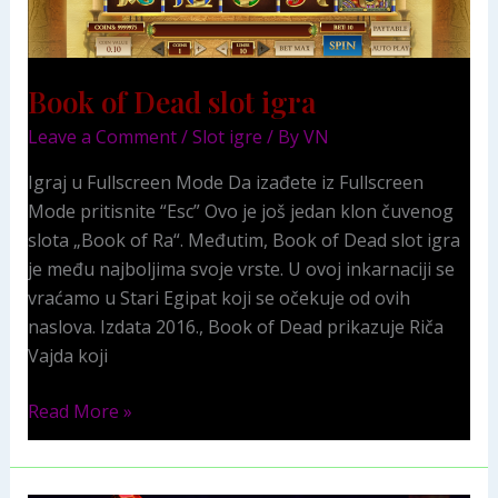
Book of Dead slot igra
Leave a Comment
/
Slot igre
/ By
VN
Igraj u Fullscreen Mode Da izađete iz Fullscreen
Mode pritisnite “Esc” Ovo je još jedan klon čuvenog
slota „Book of Ra“. Međutim, Book of Dead slot igra
je među najboljima svoje vrste. U ovoj inkarnaciji se
vraćamo u Stari Egipat koji se očekuje od ovih
naslova. Izdata 2016., Book of Dead prikazuje Riča
Vajda koji
Book
Read More »
of
Dead
slot