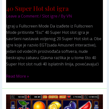
40 Super Hot slot igra
Leave a Comment
/
Slot igre
/ By
VN
Igraj u Fullscreen Mode Da izađete iz Fullscreen
Mode pritisnite “Esc” 40 Super Hot slot igra je
savršeni nastavak voljenog 20 Super Hot slot-a. Obe
igre koje je razvio EGT(sada Amusnet interactive),
jedan od vodećih proizvođača softvera, nude
beskrajnu zabavu. Glavna razlika je u tome što 40
Super Hot slot nudi 40 isplatnih linija, povećavajući
40
Read More »
Super
Hot
slot
igra