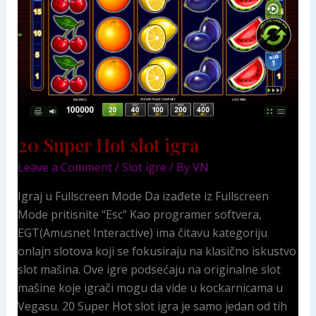
20 Super Hot slot igra
Leave a Comment
/
Slot igre
/ By
VN
Igraj u Fullscreen Mode Da izađete iz Fullscreen
Mode pritisnite “Esc” Kao programer softvera,
EGT(Amusnet Interactive) ima čitavu kategoriju
onlajn slotova koji se fokusiraju na klasično iskustvo
slot mašina. Ove igre podsećaju na originalne slot
mašine koje igrači mogu da vide u kockarnicama u
Vegasu. 20 Super Hot slot igra je samo jedan od tih